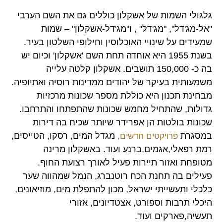
גלגולי השמות של אשקלון כוללים גם את השם הערבי
"אל-מג'דל", "מג'דל" , ו"מג'דל-אשקלון" – שמות
שמעידים על שינויי האוכלוסין וחילופי השלטון בעיר.
בשנת 1955 היא אוחדה תחת השם 'אשקלון' וכיום יש
בה כ- 150,000 תושבים. אשקלון קלטה עלייה
משמעותית בעיקר של יהודים ממדינות רוסיה ואתיופיה.
מבחינת תכנון היא כוללת מספר שכונות מרכזיות
גדולות, שהתחיל מחמש שכונות שהתפתחו והתרחבו.
שכונות בולטות הן אפרידר שיותר שכיח בה דירות
במסגרת
מגדל המים, רסקו, הטייסים,
פרויקטים חדשים,
רמת רפאלי,אגמים,ברנע ועוד. באשקלון מרינה
מטופחת ואזור תיירות פעיל לאורך רצועת החוף.
פעילים בה תחנת הכח רוטנברג, הנמל שמהווה שער
כלכלי ותעשייתי ישראל, מכון להתפלת מים, מוזיאונים,
היכלי תרבות וספורט, אצטדיונים, אזורי
תעשיה,פארקים ועוד.