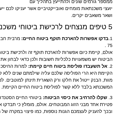
ממספר גורמים שונים ולהתייעץ בתהליך עם
יועצי משכנתאות מומחים ואובייקטיביים אשר יעניקו לכם ייע
ושאר משאבים יקרים.
5 טיפים מנצחים לרכישת ביטוחי משכנתא
1.
בדקו אפשרות להארכת תוקף ביטוח החיים:
מרבית חברו
75 .
הביטוח יש משמעויות כלכליות חשובות ולכן כדאי לבחון את
2.
אל תשעבדו פוליסת ביטוח חיים קיימת:
למרות החיסכון
הקיימת היא הרי הפוליסה שלכם עליה שילמתם שנים ללא ק
מוות, הבנק ייטול את חלקו ורק השארית תינתן למוטבים. לכ
המשכנתא בלבד ללא קשר לפוליסת ביטוח החיים הקיימת.
3.
שקלו להרחיב את כיסוי הביטוח:
ביטוחי החיים הסטנדר
פטירת אחד מבני הזוג המבוטחים. אולם, מומלץ כי תבדקו 
ובכך להעניק לעצמכם הגנות נוספות, כמו פיצוי במקרה של ת